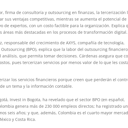
r, firma de consultoría y outsourcing en finanzas, la tercerización 
r sus ventajas competitivas, mientras se aumenta el potencial de
yo de expertos, con un costo factible para la organización. Explica 
as áreas más destacadas en los procesos de transformación digital.
ez, responsable del crecimiento de AXYS, compañía de tecnología,
 Outsourcing (BPO), explica que la labor del outsourcing financiero
el análisis, que permita tomar decisiones. Cárdenas asegura que co
stos, pues tercerizan servicios por menos valor de lo que les cost
erizar los servicios financieros porque creen que perderán el contr
 de un tema y la información contable.
otá, Invest in Bogota, ha revelado que el sector BPO (en español,
Colombia genera más de 230 000 empleos directos; ha registrado u
imos seis años; y que, además, Colombia es el cuarto mayor merca
éxico y Costa Rica.