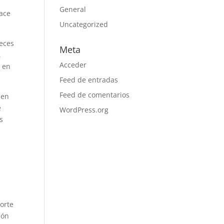
General
hace
Uncategorized
veces
Meta
,
Acceder
e en
Feed de entradas
Feed de comentarios
 en
e
WordPress.org
s
porte
ión