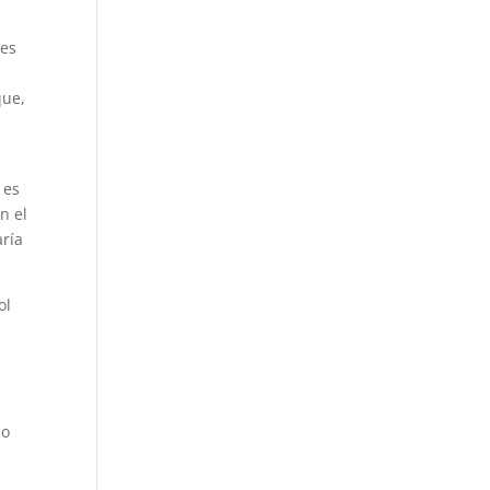
les
que,
 es
n el
aría
ol
n
do