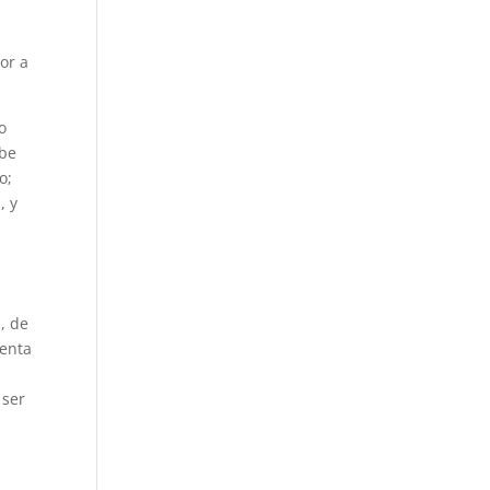
or a
o
abe
o;
, y
, de
uenta
 ser