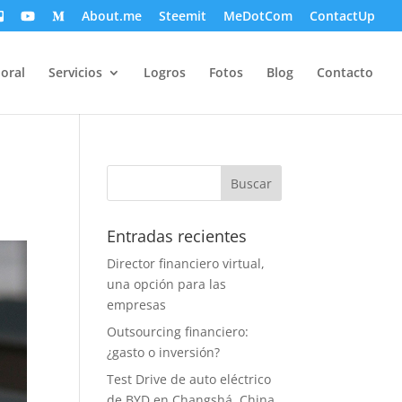
About.me
Steemit
MeDotCom
ContactUp
oral
Servicios
Logros
Fotos
Blog
Contacto
Entradas recientes
Director financiero virtual,
una opción para las
empresas
Outsourcing financiero:
¿gasto o inversión?
Test Drive de auto eléctrico
de BYD en Changshá, China