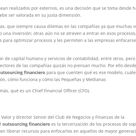
ean realizados por externos, es una decisión que se toma desde 
e ser valorada en su justa dimensión.
nanzas, que siempre causa dilemas en las compañías ya que muchas 
o una inversión; otras aún no se atreven a entrar en esos procesos
os para optimizar procesos y les permiten a las empresas enfocars
n de capital humano y servicios de contabilidad, entre otros, pero
directores de las compañías quizás no piensan mucho. Por ello desd
utsourcing financiero
para que cuenten qué es ese modelo, cuále
rsión, cómo funciona y cómo las Pequeñas y Medianas
s, qué es un Chief Financial Officer (CFO).
e Valor y director Senior del Club de Negocios y Finanzas de la
el
outsourcing financiero
es la tercerización de los procesos de so
iten liberar recursos para enfocarlos en aquellos de mayor generac