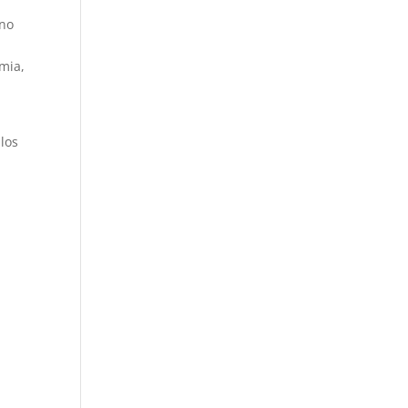
uno
mia,
 los