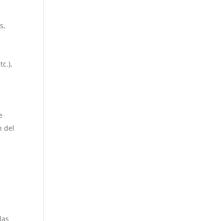
s,
c.),
e
n del
las