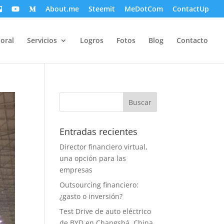
About.me
Steemit
MeDotCom
ContactUp
oral
Servicios
Logros
Fotos
Blog
Contacto
Entradas recientes
Director financiero virtual,
una opción para las
empresas
Outsourcing financiero:
¿gasto o inversión?
Test Drive de auto eléctrico
de BYD en Changshá, China